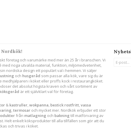
 Nordkök!
Nyhets
skt företag och varumärke med mer än 25 år i branschen. Vi
ité med noga utvalda material, funktion, miljömedvetenhet,
in nordiska design ett populärt val i hemmen. Vi säljer
rustning
och
husgeråd
som passar alla kök, vare sig du är
 medhjälparen i köket eller proffs kock i restaurangköket.
godoser det absolut högsta kraven och vårt sortiment av
köksgeråd
är ett självklart val för företag.
tor
&
kastruller
,
wokpanna
,
bestick
rostfritt
,
vassa
varing
,
termosar
och mycket mer. Nordkök erbjuder ett stor
rodukter
från
matlagning
och
bakning
till matförvaring av
. Helt enkelt köksprodukter till alla tillfällen som gör att du
as och trivas i köket.