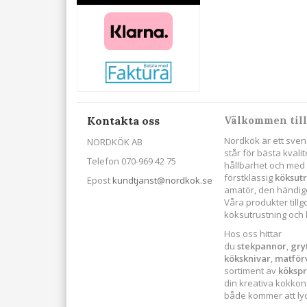
Kontakta oss
Välkommen till
Nordkök är ett sven
NORDKÖK AB
står för bästa kval
Telefon 070-969 42 75
hållbarhet och med s
förstklassig
köksut
Epost
kundtjanst@nordkok.se
amatör, den händige
Våra produkter till
köksutrustning och
Hos oss hittar
du
stekpannor
,
gry
köksknivar
,
matför
sortiment av
köksp
din kreativa kokkonst
både kommer att lyck