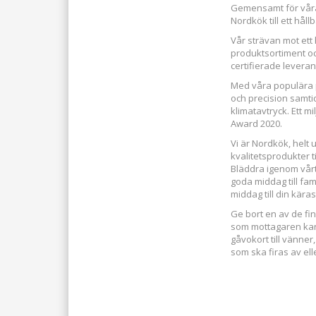
Gemensamt för våra p
Nordkök till ett hål
Vår strävan mot ett
produktsortiment o
certifierade leverant
Med våra populära 
och precision samti
klimatavtryck. Ett 
Award 2020.
Vi är Nordkök, helt
kvalitetsprodukter ti
Bläddra igenom vår
goda middag till fam
middag till din käras
Ge bort en av de fi
som mottagaren kan l
gåvokort till vänner,
som ska firas av ell