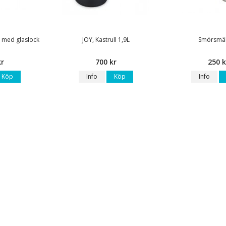
8L med glaslock
JOY, Kastrull 1,9L
Smörsmäl
kr
700 kr
250 k
Köp
Info
Köp
Info