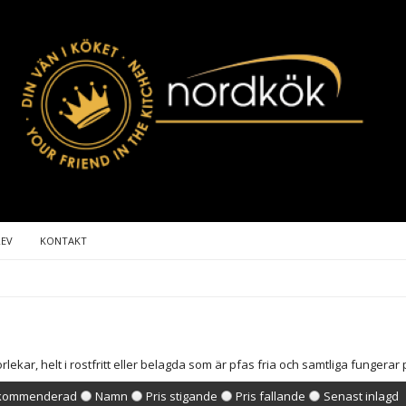
REV
KONTAKT
torlekar, helt i rostfritt eller belagda som är pfas fria och samtliga fungerar
kommenderad
Namn
Pris stigande
Pris fallande
Senast inlagd