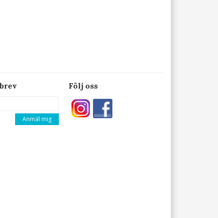
brev
Följ oss
Anmäl mig