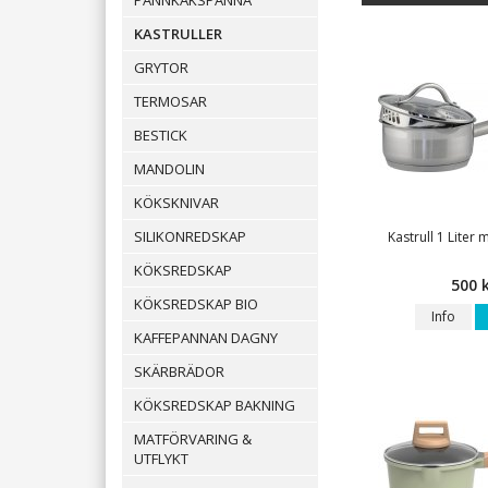
PANNKAKSPANNA
KASTRULLER
GRYTOR
TERMOSAR
BESTICK
MANDOLIN
KÖKSKNIVAR
SILIKONREDSKAP
Kastrull 1 Liter
KÖKSREDSKAP
500 
KÖKSREDSKAP BIO
Info
KAFFEPANNAN DAGNY
SKÄRBRÄDOR
KÖKSREDSKAP BAKNING
MATFÖRVARING &
UTFLYKT