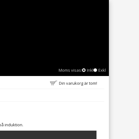
Moms visas:
Inkl
Exkl
Din varukorg är tom!
 på induktion.