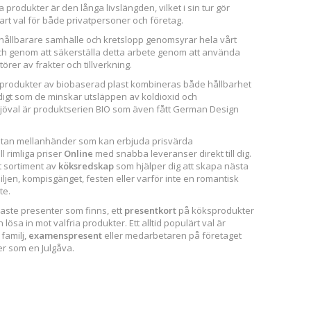
rodukter är den långa livslängden, vilket i sin tur gör
lbart val för både privatpersoner och företag.
 hållbarare samhälle och kretslopp genomsyrar hela vårt
ch genom att säkerställa detta arbete genom att använda
örer av frakter och tillverkning.
produkter av biobaserad plast kombineras både hållbarhet
digt som de minskar utsläppen av koldioxid och
miljöval är produktserien BIO som även fått German Design
 utan mellanhänder som kan erbjuda prisvärda
ll rimliga priser
Online
med snabba leveranser direkt till dig.
t sortiment av
köksredskap
som hjälper dig att skapa nästa
iljen, kompisgänget, festen eller varför inte en romantisk
te.
naste presenter som finns, ett
presentkort
på köksprodukter
ösa in mot valfria produkter. Ett alltid populärt val är
 familj,
examenspresent
eller medarbetaren på företaget
er som en Julgåva.