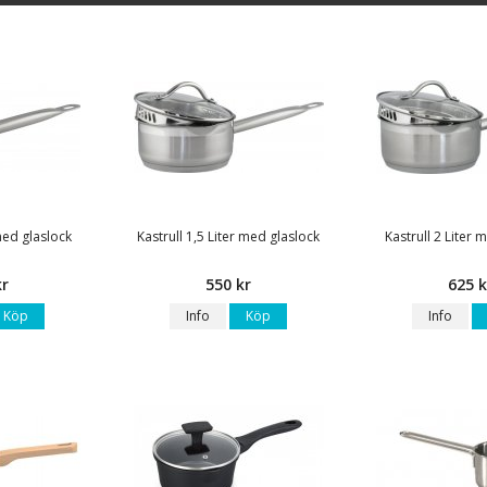
 med glaslock
Kastrull 1,5 Liter med glaslock
Kastrull 2 Liter 
kr
550 kr
625 k
Köp
Info
Köp
Info