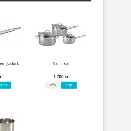
med glaslock
3-dels set
r
1 700 kr
Köp
Info
Köp