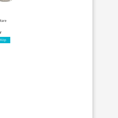
tare
r
Köp