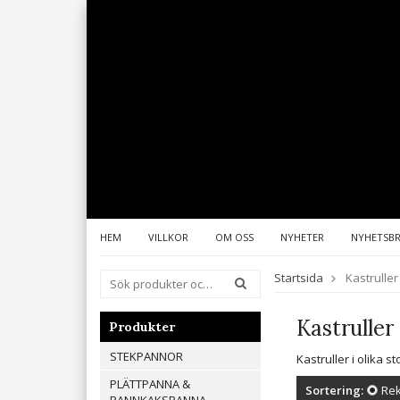
HEM
VILLKOR
OM OSS
NYHETER
NYHETSB
Startsida
Kastruller
Kastruller
Produkter
STEKPANNOR
Kastruller i olika s
PLÄTTPANNA &
Sortering:
Re