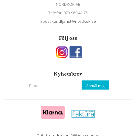
NORDKÖK AB
Telefon 070-969 42 75
Epost
kundtjanst@nordkok.se
Följ oss
Nyhetsbrev
Anmäl mig
Drift & produktion:
Wikinggruppen