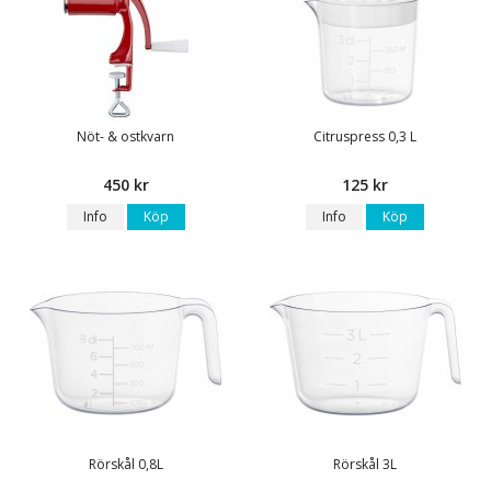
Nöt- & ostkvarn
Citruspress 0,3 L
450 kr
125 kr
Info
Köp
Info
Köp
Rörskål 0,8L
Rörskål 3L