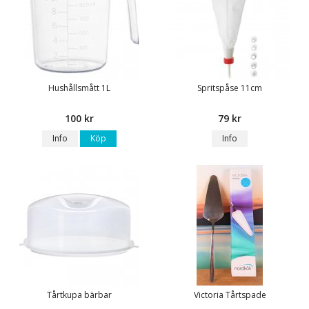
Hushållsmått 1L
Spritspåse 11cm
100 kr
79 kr
Info
Köp
Info
Tårtkupa bärbar
Victoria Tårtspade