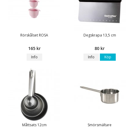
Rörskålset ROSA
Degskrapa 13,5 cm
165 kr
80 kr
Info
Info
Köp
Måttsats 12cm
Smörsmältare