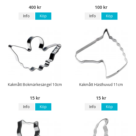
400 kr
100 kr
Info
Köp
Info
Köp
Kakmått Bokmärkesängel 10cm
Kakmått Hästhuvud 11cm
15 kr
15 kr
Info
Köp
Info
Köp