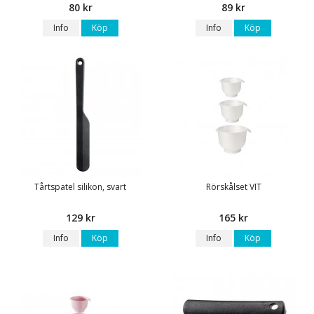
80 kr
89 kr
Info
Köp
Info
Köp
Tårtspatel silikon, svart
Rörskålset VIT
129 kr
165 kr
Info
Köp
Info
Köp