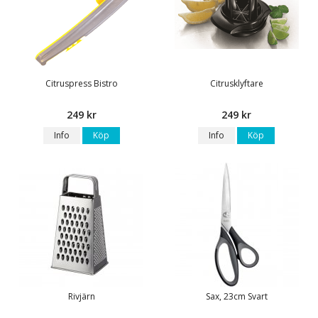
Citruspress Bistro
Citrusklyftare
249 kr
249 kr
Info
Köp
Info
Köp
Rivjärn
Sax, 23cm Svart