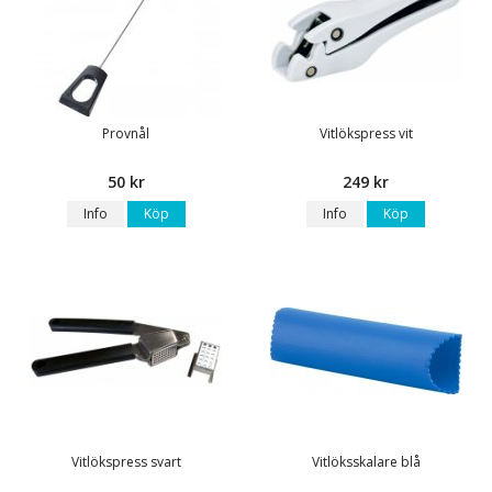
Provnål
Vitlökspress vit
50 kr
249 kr
Info
Köp
Info
Köp
Vitlökspress svart
Vitlöksskalare blå