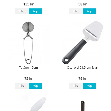
135 kr
58 kr
Info
Köp
Info
Köp
Tetång, 15cm
Osthyvel 21,5 cm Svart
75 kr
79 kr
Info
Köp
Info
Köp