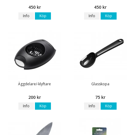
450 kr
450 kr
Info
Köp
Info
Köp
Äggdelare/-klyftare
Glasskopa
200 kr
75 kr
Info
Köp
Info
Köp