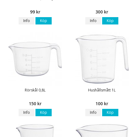
99 kr
300 kr
Info
Köp
Info
Köp
Rörskål 0,8L
Hushållsmått 1L
150 kr
100 kr
Info
Köp
Info
Köp