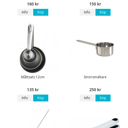
160 kr
150 kr
Info
Köp
Info
Köp
Måttsats 12cm
Smörsmältare
135 kr
250 kr
Info
Köp
Info
Köp