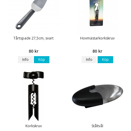
Tårtspade 27,5cm, svart
Hovmästarkorkskruv
80 kr
80 kr
Info
Köp
Info
Köp
Korkskruv
Ståltvål