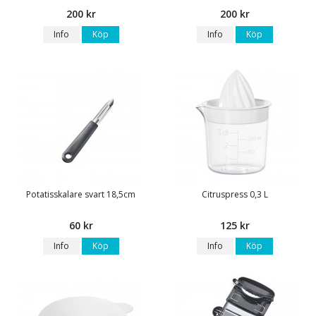
200 kr
200 kr
Info
Köp
Info
Köp
Potatisskalare svart 18,5cm
Citruspress 0,3 L
60 kr
125 kr
Info
Köp
Info
Köp