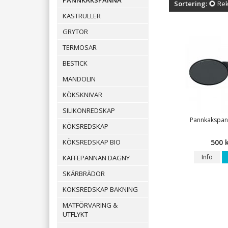
PANNKAKSPANNA
Sortering:
Re
KASTRULLER
GRYTOR
TERMOSAR
BESTICK
MANDOLIN
KÖKSKNIVAR
SILIKONREDSKAP
Pannkakspa
KÖKSREDSKAP
KÖKSREDSKAP BIO
500 
Info
KAFFEPANNAN DAGNY
SKÄRBRÄDOR
KÖKSREDSKAP BAKNING
MATFÖRVARING &
UTFLYKT