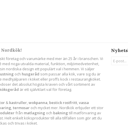
 Nordkök!
Nyhets
skt företag och varumärke med mer än 25 år i branschen. Vi
ité med noga utvalda material, funktion, miljömedvetenhet,
in nordiska design ett populärt val i hemmen. Vi säljer
rustning
och
husgeråd
som passar alla kök, vare sig du är
 medhjälparen i köket eller proffs kock i restaurangköket.
godoser det absolut högsta kraven och vårt sortiment av
köksgeråd
är ett självklart val för företag.
tor
&
kastruller
,
wokpanna
,
bestick
rostfritt
,
vassa
varing
,
termosar
och mycket mer. Nordkök erbjuder ett stor
rodukter
från
matlagning
och
bakning
till matförvaring av
. Helt enkelt köksprodukter till alla tillfällen som gör att du
as och trivas i köket.