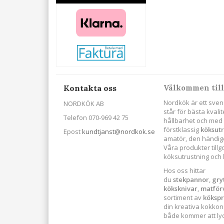
Kontakta oss
Välkommen till
Nordkök är ett sven
NORDKÖK AB
står för bästa kval
Telefon 070-969 42 75
hållbarhet och med s
förstklassig
köksut
Epost
kundtjanst@nordkok.se
amatör, den händige
Våra produkter till
köksutrustning och
Hos oss hittar
du
stekpannor
,
gry
köksknivar
,
matför
sortiment av
köksp
din kreativa kokkonst
både kommer att lyck