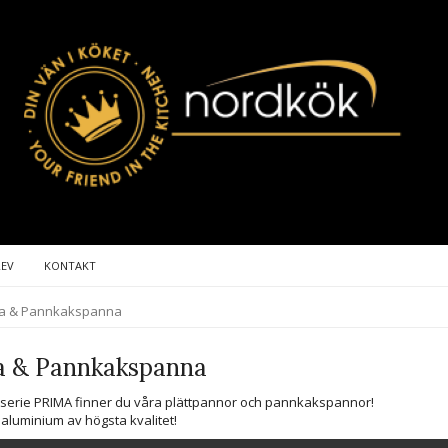
REV
KONTAKT
na & Pannkakspanna
a & Pannkakspanna
tserie PRIMA finner du våra plättpannor och pannkakspannor!
n aluminium av högsta kvalitet!