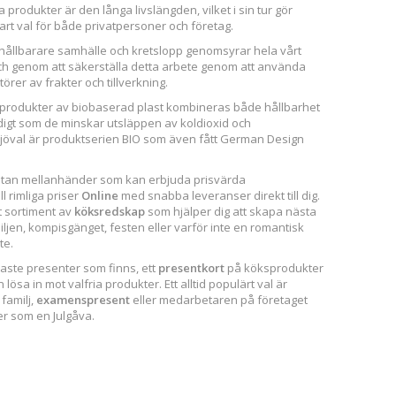
rodukter är den långa livslängden, vilket i sin tur gör
lbart val för både privatpersoner och företag.
 hållbarare samhälle och kretslopp genomsyrar hela vårt
ch genom att säkerställa detta arbete genom att använda
örer av frakter och tillverkning.
produkter av biobaserad plast kombineras både hållbarhet
digt som de minskar utsläppen av koldioxid och
miljöval är produktserien BIO som även fått German Design
 utan mellanhänder som kan erbjuda prisvärda
ll rimliga priser
Online
med snabba leveranser direkt till dig.
t sortiment av
köksredskap
som hjälper dig att skapa nästa
iljen, kompisgänget, festen eller varför inte en romantisk
te.
naste presenter som finns, ett
presentkort
på köksprodukter
ösa in mot valfria produkter. Ett alltid populärt val är
 familj,
examenspresent
eller medarbetaren på företaget
er som en Julgåva.