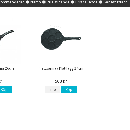
kommenderad
Namn
Pris stigande
Pris fallande
Senast inlagd
nna 26cm
Plättpanna / Plättlagg 27cm
kr
500 kr
Köp
Info
Köp