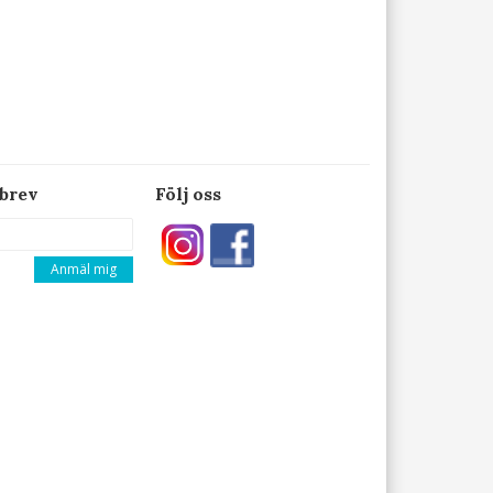
brev
Följ oss
Anmäl mig