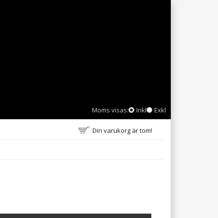
Moms visas:
Inkl
Exkl
Din varukorg är tom!