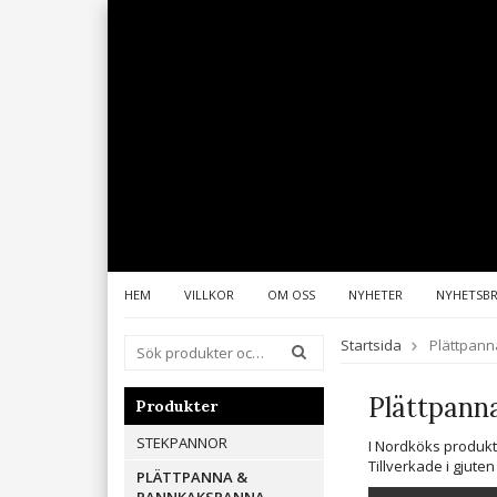
HEM
VILLKOR
OM OSS
NYHETER
NYHETSB
Startsida
Plättpan
Plättpann
Produkter
STEKPANNOR
I Nordköks produk
Tillverkade i gjute
PLÄTTPANNA &