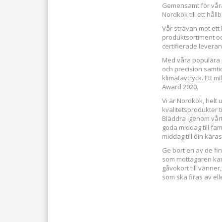
Gemensamt för våra p
Nordkök till ett hål
Vår strävan mot ett
produktsortiment o
certifierade leverant
Med våra populära 
och precision samti
klimatavtryck. Ett 
Award 2020.
Vi är Nordkök, helt
kvalitetsprodukter ti
Bläddra igenom vår
goda middag till fam
middag till din käras
Ge bort en av de fi
som mottagaren kan l
gåvokort till vänner,
som ska firas av ell