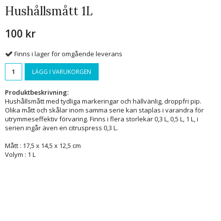
Hushållsmått 1L
100 kr
Finns i lager för omgående leverans
LÄGG I VARUKORGEN
Produktbeskrivning:
Hushållsmått med tydliga markeringar och hällvänlig, droppfri pip.
Olika mått och skålar inom samma serie kan staplas i varandra för
utrymmeseffektiv förvaring. Finns i flera storlekar 0,3 L, 0,5 L, 1 L, i
serien ingår även en citruspress 0,3 L.
Mått : 17,5 x 14,5 x 12,5 cm
Volym : 1 L