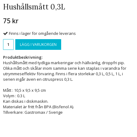
Hushållsmått 0,3L
75 kr
Finns i lager för omgående leverans
LÄGG I VARUKORGEN
Produktbeskrivning:
Hushållsmått med tydliga markeringar och hällvänlig, droppfri pip.
Olika mått och skålar inom samma serie kan staplas i varandra för
utrymmeseffektiv förvaring. Finns i flera storlekar 0,3 L, 0,5 L, 1 L, i
serien ingår även en citruspress 0,3 L.
Mått : 10,5 x 9,5 x 9,5 cm
Volym : 0.3 L
Kan diskas i diskmaskin.
Materialet är fritt från BPA (Bisfenol A).
Tillverkare: Gastromax / Sverige