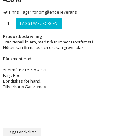
Finns i lager för omgående leverans
LÄGG I VARUKORGEN
Produktbeskrivning:
Traditionell kvarn, med två trummor i rostfritt stål.
Nötter kan finmalas och ost kan grovmalas.
Bänkmonterad.
Yttermått: 21.5 X 8 X 3 cm
Färg: Röd
Bör diskas för hand.
Tillverkare: Gastromax
Lägg i önskelista