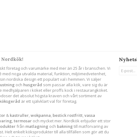
 Nordkök!
Nyhets
skt företag och varumärke med mer än 25 år i branschen. Vi
ité med noga utvalda material, funktion, miljömedvetenhet,
in nordiska design ett populärt val i hemmen. Vi säljer
rustning
och
husgeråd
som passar alla kök, vare sig du är
 medhjälparen i köket eller proffs kock i restaurangköket.
godoser det absolut högsta kraven och vårt sortiment av
köksgeråd
är ett självklart val för företag.
tor
&
kastruller
,
wokpanna
,
bestick
rostfritt
,
vassa
varing
,
termosar
och mycket mer. Nordkök erbjuder ett stor
rodukter
från
matlagning
och
bakning
till matförvaring av
. Helt enkelt köksprodukter till alla tillfällen som gör att du