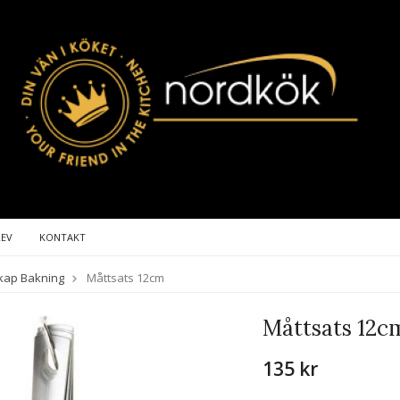
REV
KONTAKT
kap Bakning
Måttsats 12cm
Måttsats 12c
135 kr