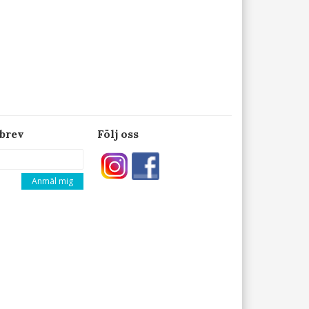
brev
Följ oss
Anmäl mig