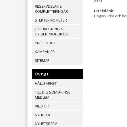
2373
RESERVDELAR &
Direktlänk:
KOMPLETTERINGAR
Högerklicka och k
STEKTERMOMETER
FÖRBRUKNING &
HYGIENPRODUKTER
PRESENTKIT
KAMPANJER
SITEMAP
Övrigt
HÅLLBARHET
TILL DIG SOM ÄR HSB
MEDLEM
VILLKOR
NYHETER
NYHETSBREV