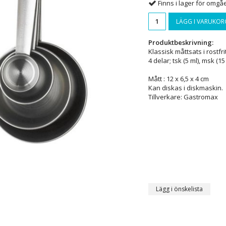
Finns i lager för omg
LÄGG I VARUKOR
Produktbeskrivning:
Klassisk måttsats i rostfrit
4 delar; tsk (5 ml), msk (15 m
Mått : 12 x 6,5 x 4 cm
Kan diskas i diskmaskin.
Tillverkare: Gastromax
Lägg i önskelista