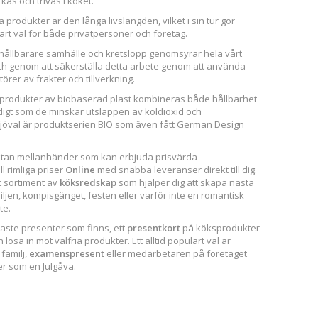
as och trivas i köket.
rodukter är den långa livslängden, vilket i sin tur gör
lbart val för både privatpersoner och företag.
 hållbarare samhälle och kretslopp genomsyrar hela vårt
ch genom att säkerställa detta arbete genom att använda
örer av frakter och tillverkning.
produkter av biobaserad plast kombineras både hållbarhet
digt som de minskar utsläppen av koldioxid och
miljöval är produktserien BIO som även fått German Design
 utan mellanhänder som kan erbjuda prisvärda
ll rimliga priser
Online
med snabba leveranser direkt till dig.
t sortiment av
köksredskap
som hjälper dig att skapa nästa
iljen, kompisgänget, festen eller varför inte en romantisk
te.
naste presenter som finns, ett
presentkort
på köksprodukter
ösa in mot valfria produkter. Ett alltid populärt val är
 familj,
examenspresent
eller medarbetaren på företaget
er som en Julgåva.