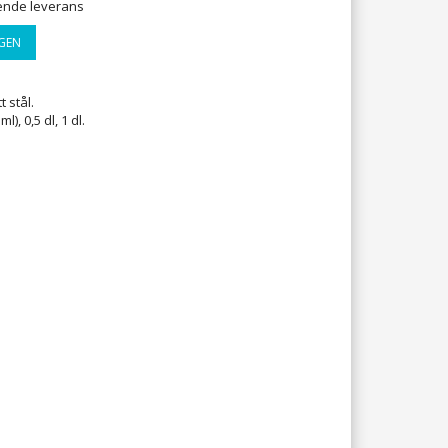
ående leverans
GEN
t stål.
l), 0,5 dl, 1 dl.