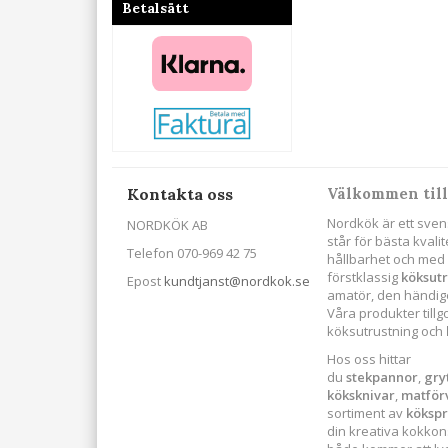
Betalsätt
Kontakta oss
Välkommen till
Nordkök är ett sven
NORDKÖK AB
står för bästa kval
Telefon 070-969 42 75
hållbarhet och med s
förstklassig
köksut
Epost
kundtjanst@nordkok.se
amatör, den händige
Våra produkter till
köksutrustning och
Hos oss hittar
du
stekpannor
,
gry
köksknivar
,
matför
sortiment av
köksp
din kreativa kokkonst