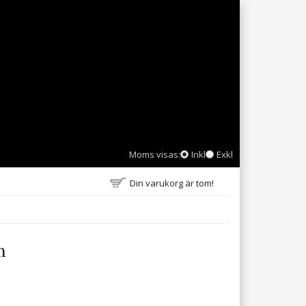
Moms visas:
Inkl
Exkl
Din varukorg är tom!
m