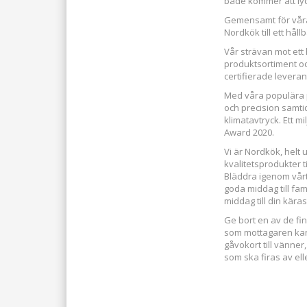
både kommer att lyck
Gemensamt för våra p
Nordkök till ett hål
Vår strävan mot ett
produktsortiment o
certifierade leverant
Med våra populära 
och precision samti
klimatavtryck. Ett 
Award 2020.
Vi är Nordkök, helt
kvalitetsprodukter ti
Bläddra igenom vår
goda middag till fam
middag till din käras
Ge bort en av de fi
som mottagaren kan l
gåvokort till vänner,
som ska firas av ell