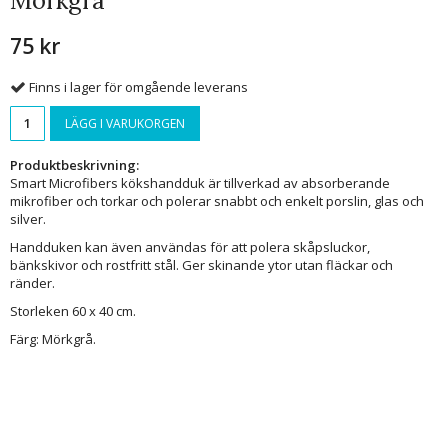
Mörkgrå
75 kr
Finns i lager för omgående leverans
LÄGG I VARUKORGEN
Produktbeskrivning:
Smart Microfibers kökshandduk är tillverkad av absorberande
mikrofiber och torkar och polerar snabbt och enkelt porslin, glas och
silver.
Handduken kan även användas för att polera skåpsluckor,
bänkskivor och rostfritt stål. Ger skinande ytor utan fläckar och
ränder.
Storleken 60 x 40 cm.
Färg: Mörkgrå.