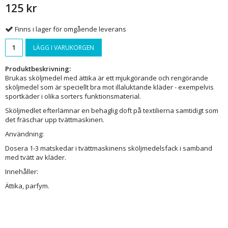
125 kr
Finns i lager för omgående leverans
LÄGG I VARUKORGEN
Produktbeskrivning:
Brukas sköljmedel med ättika är ett mjukgörande och rengörande
sköljmedel som är speciellt bra mot illaluktande kläder - exempelvis
sportkäder i olika sorters funktionsmaterial.
Sköljmedlet efterlämnar en behaglig doft på textilierna samtidigt som
det fräschar upp tvättmaskinen.
Användning:
Dosera 1-3 matskedar i tvättmaskinens sköljmedelsfack i samband
med tvätt av kläder.
Innehåller:
Ättika, parfym.