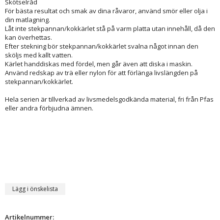
Skötselråd
För bästa resultat och smak av dina råvaror, använd smör eller olja i
din matlagning.
Låt inte stekpannan/kokkärlet stå på varm platta utan innehåll, då den
kan överhettas.
Efter stekning bör stekpannan/kokkärlet svalna något innan den
sköljs med kallt vatten.
Kärlet handdiskas med fördel, men går även att diska i maskin.
Använd redskap av trä eller nylon för att förlänga livslängden på
stekpannan/kokkärlet.
Hela serien är tillverkad av livsmedelsgodkända material, fri från Pfas
eller andra förbjudna ämnen.
Lägg i önskelista
Artikelnummer: