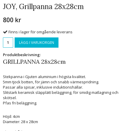
JOY, Grillpanna 28x28cm
800 kr
Finns i lager för omgående leverans
LÄGG I VARUKORGEN
Produktbeskrivning:
GRILLPANNA 28x28cm
Stekpanna i Gjuten aluminium i högsta kvalitet.
5mm tjock botten, för jämn och snabb värmespridning.
Passar alla spisar, inklusive induktionshällar.
Slitstark keramisk släpplätt beläggning, för smidig matlagning och
skötsel.
Pfas fri beläggning.
Höjd: 4cm
Diameter: 28 x 28cm