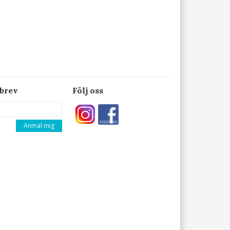
brev
Följ oss
Anmäl mig