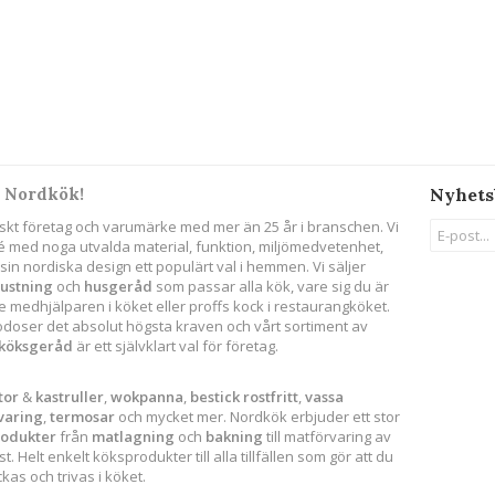
 Nordkök!
Nyhets
skt företag och varumärke med mer än 25 år i branschen. Vi
ité med noga utvalda material, funktion, miljömedvetenhet,
in nordiska design ett populärt val i hemmen. Vi säljer
rustning
och
husgeråd
som passar alla kök, vare sig du är
 medhjälparen i köket eller proffs kock i restaurangköket.
godoser det absolut högsta kraven och vårt sortiment av
köksgeråd
är ett självklart val för företag.
tor
&
kastruller
,
wokpanna
,
bestick
rostfritt
,
vassa
varing
,
termosar
och mycket mer. Nordkök erbjuder ett stor
rodukter
från
matlagning
och
bakning
till matförvaring av
. Helt enkelt köksprodukter till alla tillfällen som gör att du
as och trivas i köket.