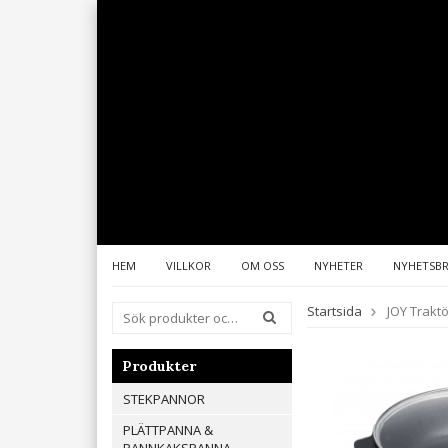
HEM
VILLKOR
OM OSS
NYHETER
NYHETSB
Startsida
JOY Trakt
Produkter
STEKPANNOR
PLÄTTPANNA &