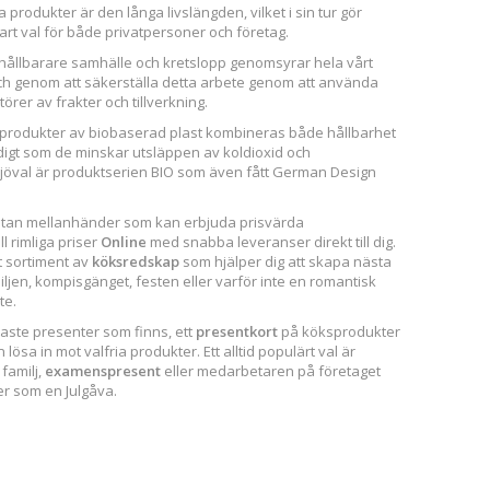
rodukter är den långa livslängden, vilket i sin tur gör
lbart val för både privatpersoner och företag.
 hållbarare samhälle och kretslopp genomsyrar hela vårt
ch genom att säkerställa detta arbete genom att använda
örer av frakter och tillverkning.
produkter av biobaserad plast kombineras både hållbarhet
digt som de minskar utsläppen av koldioxid och
miljöval är produktserien BIO som även fått German Design
 utan mellanhänder som kan erbjuda prisvärda
ll rimliga priser
Online
med snabba leveranser direkt till dig.
t sortiment av
köksredskap
som hjälper dig att skapa nästa
iljen, kompisgänget, festen eller varför inte en romantisk
te.
naste presenter som finns, ett
presentkort
på köksprodukter
ösa in mot valfria produkter. Ett alltid populärt val är
 familj,
examenspresent
eller medarbetaren på företaget
er som en Julgåva.