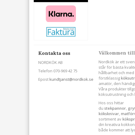
Kontakta oss
Välkommen till
Nordkök är ett sven
NORDKÖK AB
står för bästa kval
Telefon 070-969 42 75
hållbarhet och med s
förstklassig
köksut
Epost
kundtjanst@nordkok.se
amatör, den händige
Våra produkter till
köksutrustning och
Hos oss hittar
du
stekpannor
,
gry
köksknivar
,
matför
sortiment av
köksp
din kreativa kokkonst
både kommer att lyck