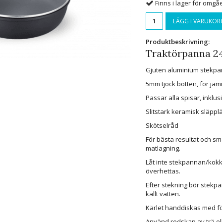
Finns i lager för omg
LÄGG I VARUKOR
Produktbeskrivning:
Traktörpanna 2
Gjuten aluminium stekpann
5mm tjock botten, för jä
Passar alla spisar, inklus
Slitstark keramisk släppl
Skötselråd
För bästa resultat och sm
matlagning.
Låt inte stekpannan/kokkä
överhettas.
Efter stekning bör stekp
kallt vatten.
Kärlet handdiskas med fö
Använd redskap av trä ell