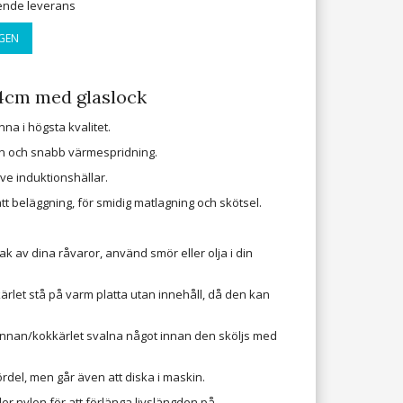
ående leverans
GEN
4cm med glaslock
a i högsta kvalitet.
mn och snabb värmespridning.
ive induktionshällar.
ätt beläggning, för smidig matlagning och skötsel.
ak av dina råvaror, använd smör eller olja i din
rlet stå på varm platta utan innehåll, då den kan
annan/kokkärlet svalna något innan den sköljs med
rdel, men går även att diska i maskin.
er nylon för att förlänga livslängden på