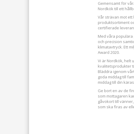
Gemensamt för våra p
Nordkök till ett hål
Vår strävan mot ett
produktsortiment o
certifierade leverant
Med våra populära 
och precision samti
klimatavtryck. Ett 
Award 2020.
Vi är Nordkök, helt
kvalitetsprodukter ti
Bläddra igenom vår
goda middag till fam
middag till din käras
Ge bort en av de fi
som mottagaren kan l
gåvokort till vänner,
som ska firas av ell