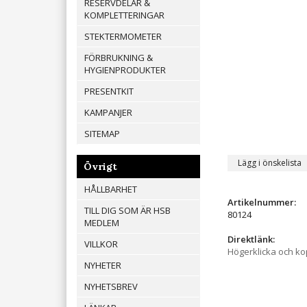
RESERVDELAR &
KOMPLETTERINGAR
STEKTERMOMETER
FÖRBRUKNING &
HYGIENPRODUKTER
PRESENTKIT
KAMPANJER
SITEMAP
Lägg i önskelista
Övrigt
HÅLLBARHET
Artikelnummer:
TILL DIG SOM ÄR HSB
80124
MEDLEM
Direktlänk:
VILLKOR
Högerklicka och k
NYHETER
NYHETSBREV