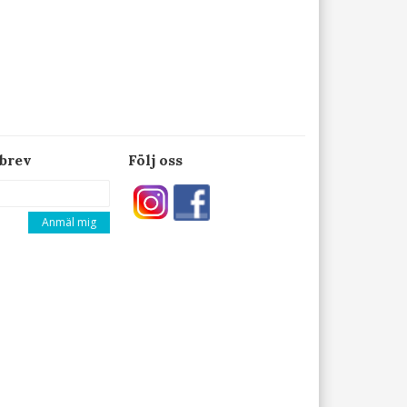
brev
Följ oss
Anmäl mig