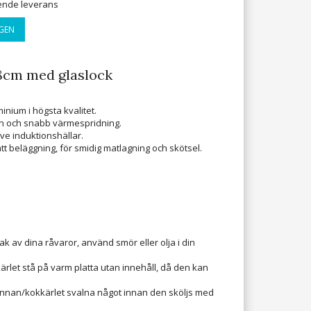
ående leverans
GEN
8cm med glaslock
nium i högsta kvalitet.
mn och snabb värmespridning.
ive induktionshällar.
ätt beläggning, för smidig matlagning och skötsel.
ak av dina råvaror, använd smör eller olja i din
rlet stå på varm platta utan innehåll, då den kan
annan/kokkärlet svalna något innan den sköljs med