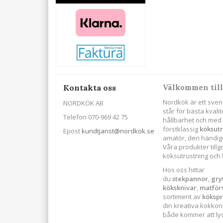
Kontakta oss
Välkommen till
Nordkök är ett sven
NORDKÖK AB
står för bästa kval
Telefon 070-969 42 75
hållbarhet och med s
förstklassig
köksut
Epost
kundtjanst@nordkok.se
amatör, den händige
Våra produkter till
köksutrustning och
Hos oss hittar
du
stekpannor
,
gry
köksknivar
,
matför
sortiment av
köksp
din kreativa kokkonst
både kommer att lyck