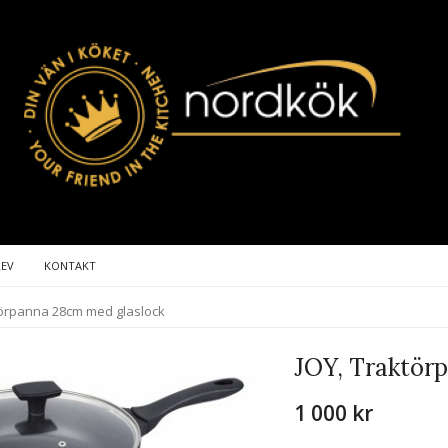
REV
KONTAKT
törpanna 28cm med glaslock
JOY, Traktör
1 000 kr