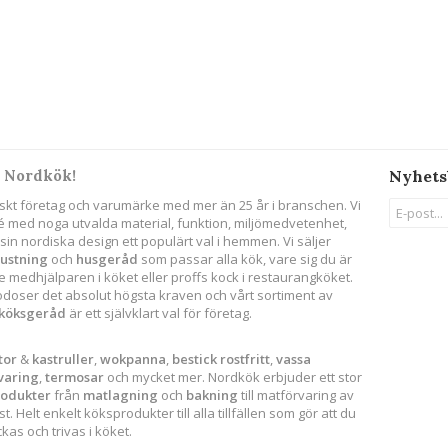
 Nordkök!
Nyhets
skt företag och varumärke med mer än 25 år i branschen. Vi
ité med noga utvalda material, funktion, miljömedvetenhet,
in nordiska design ett populärt val i hemmen. Vi säljer
rustning
och
husgeråd
som passar alla kök, vare sig du är
 medhjälparen i köket eller proffs kock i restaurangköket.
godoser det absolut högsta kraven och vårt sortiment av
köksgeråd
är ett självklart val för företag.
tor
&
kastruller
,
wokpanna
,
bestick
rostfritt
,
vassa
varing
,
termosar
och mycket mer. Nordkök erbjuder ett stor
rodukter
från
matlagning
och
bakning
till matförvaring av
. Helt enkelt köksprodukter till alla tillfällen som gör att du
as och trivas i köket.