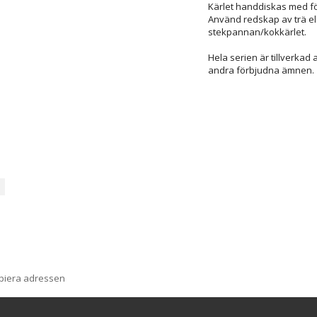
Kärlet handdiskas med fö
Använd redskap av trä ell
stekpannan/kokkärlet.
Hela serien är tillverkad 
andra förbjudna ämnen.
opiera adressen