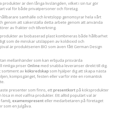
rodukter är den långa livslängden, vilket i sin tur gör
lbart val för både privatpersoner och företag.
 hållbarare samhälle och kretslopp genomsyrar hela vårt
ch genom att säkerställa detta arbete genom att använda
örer av frakter och tillverkning.
produkter av biobaserad plast kombineras både hållbarhet
digt som de minskar utsläppen av koldioxid och
miljöval är produktserien BIO som även fått German Design
 utan mellanhänder som kan erbjuda prisvärda
ll rimliga priser
Online
med snabba leveranser direkt till dig.
t sortiment av
köksredskap
som hjälper dig att skapa nästa
iljen, kompisgänget, festen eller varför inte en romantisk
te.
naste presenter som finns, ett
presentkort
på köksprodukter
ösa in mot valfria produkter. Ett alltid populärt val är
 familj,
examenspresent
eller medarbetaren på företaget
er som en Julgåva.