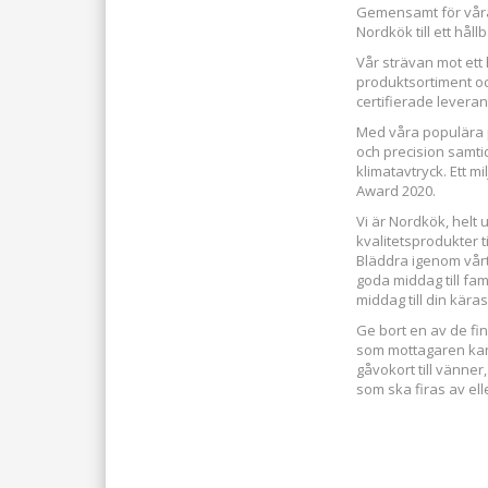
Gemensamt för våra p
Nordkök till ett hål
Vår strävan mot ett
produktsortiment o
certifierade leverant
Med våra populära 
och precision samti
klimatavtryck. Ett 
Award 2020.
Vi är Nordkök, helt
kvalitetsprodukter ti
Bläddra igenom vår
goda middag till fam
middag till din käras
Ge bort en av de fi
som mottagaren kan l
gåvokort till vänner,
som ska firas av ell