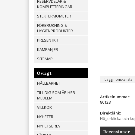
RESERVDELAR &
KOMPLETTERINGAR
STEKTERMOMETER
FÖRBRUKNING &
HYGIENPRODUKTER
PRESENTKIT
KAMPANJER
SITEMAP
Övrigt
Lägg i önskelista
HÅLLBARHET
TILL DIG SOM ÄR HSB
Artikelnummer:
MEDLEM
80128
VILLKOR
Direktlänk:
NYHETER
Högerklicka och k
NYHETSBREV
Recensioner