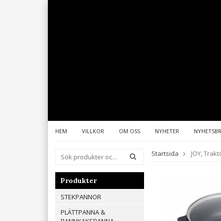
HEM
VILLKOR
OM OSS
NYHETER
NYHETSB
Startsida
JOY, Trak
Produkter
STEKPANNOR
PLÄTTPANNA &