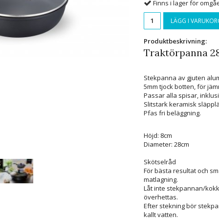
Finns i lager för omg
LÄGG I VARUKOR
Produktbeskrivning:
Traktörpanna 2
Stekpanna av gjuten alumi
5mm tjock botten, för jä
Passar alla spisar, inklus
Slitstark keramisk släppl
Pfas fri beläggning.
Höjd: 8cm
Diameter: 28cm
Skötselråd
För bästa resultat och sm
matlagning.
Låt inte stekpannan/kokkä
överhettas.
Efter stekning bör stekp
kallt vatten.