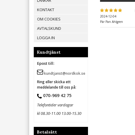
LÄNKAR
KONTAKT
2024-12-04
OM COOKIES
Pär Pan Ahlgren
AVTALSKUND
LOGGA IN
Kundtjänst
Epost till:
kundtjanst@nordkok.se
Ring eller skicka ett
meddelande till oss på:
070-969 42 75
Telefontider vardagar
kl 08.30-11.00 13.00-15.30
Betalsätt