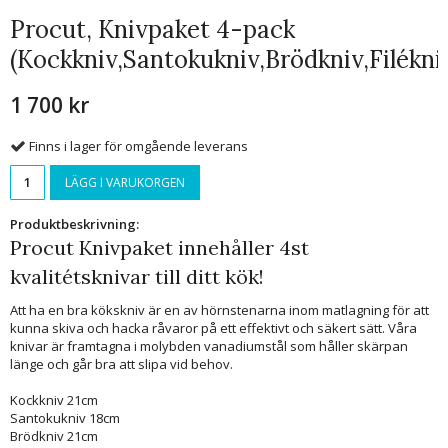
Procut, Knivpaket 4-pack
(Kockkniv,Santokukniv,Brödkniv,Filékni
1 700 kr
Finns i lager för omgående leverans
LÄGG I VARUKORGEN
Produktbeskrivning:
Procut Knivpaket innehåller 4st
kvalitétsknivar till ditt kök!
Att ha en bra kökskniv är en av hörnstenarna inom matlagning för att
kunna skiva och hacka råvaror på ett effektivt och säkert sätt. Våra
knivar är framtagna i molybden vanadiumstål som håller skärpan
länge och går bra att slipa vid behov.
Kockkniv 21cm
Santokukniv 18cm
Brödkniv 21cm