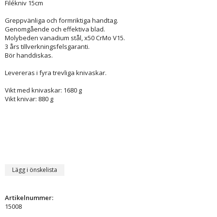
Filékniv 15cm
Greppvänliga och formriktiga handtag.
Genomgående och effektiva blad.
Molybeden vanadium stål, x50 CrMo V15.
3 års tillverkningsfelsgaranti.
Bör handdiskas.
Levereras i fyra trevliga knivaskar.
Vikt med knivaskar: 1680 g
Vikt knivar: 880 g
Lägg i önskelista
Artikelnummer:
15008