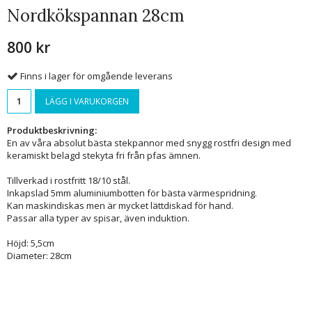
Nordkökspannan 28cm
800 kr
Finns i lager för omgående leverans
LÄGG I VARUKORGEN
Produktbeskrivning:
En av våra absolut bästa stekpannor med snygg rostfri design med
keramiskt belagd stekyta fri från pfas ämnen.
Tillverkad i rostfritt 18/10 stål.
Inkapslad 5mm aluminiumbotten för bästa värmespridning.
Kan maskindiskas men är mycket lättdiskad för hand.
Passar alla typer av spisar, även induktion.
Höjd: 5,5cm
Diameter: 28cm