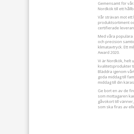
Gemensamt för våra p
Nordkök till ett hål
Vår strävan mot ett
produktsortiment o
certifierade leverant
Med våra populära 
och precision samti
klimatavtryck. Ett 
Award 2020.
Vi är Nordkök, helt
kvalitetsprodukter ti
Bläddra igenom vår
goda middag till fam
middag till din käras
Ge bort en av de fi
som mottagaren kan l
gåvokort till vänner,
som ska firas av ell