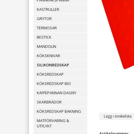
PANNKAKSPANNA
KASTRULLER
GRYTOR
TERMOSAR
BESTICK
MANDOLIN
KÖKSKNIVAR
SILIKONREDSKAP
KÖKSREDSKAP
KÖKSREDSKAP BIO
KAFFEPANNAN DAGNY
SKÄRBRÄDOR
KÖKSREDSKAP BAKNING
Lägg i önskelista
MATFÖRVARING &
UTFLYKT
Artikelnummer: