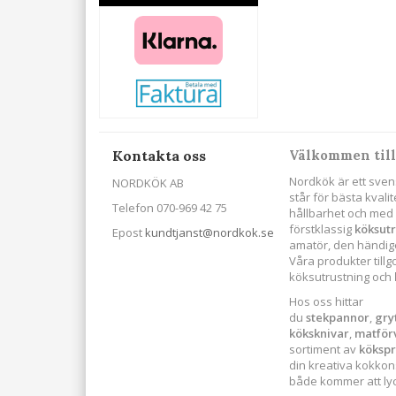
Kontakta oss
Välkommen till
Nordkök är ett sven
NORDKÖK AB
står för bästa kval
Telefon 070-969 42 75
hållbarhet och med s
förstklassig
köksut
Epost
kundtjanst@nordkok.se
amatör, den händige
Våra produkter till
köksutrustning och
Hos oss hittar
du
stekpannor
,
gry
köksknivar
,
matför
sortiment av
köksp
din kreativa kokkonst
både kommer att lyck