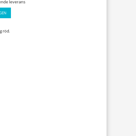
ående leverans
GEN
g röd.