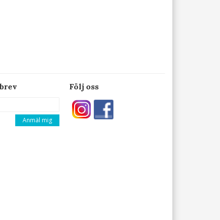
brev
Följ oss
Anmäl mig