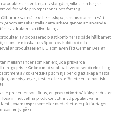
rodukter är den långa livslängden, vilket i sin tur gör
lbart val för både privatpersoner och företag.
 hållbarare samhälle och kretslopp genomsyrar hela vårt
ch genom att säkerställa detta arbete genom att använda
örer av frakter och tillverkning.
produkter av biobaserad plast kombineras både hållbarhet
digt som de minskar utsläppen av koldioxid och
miljöval är produktserien BIO som även fått German Design
 utan mellanhänder som kan erbjuda prisvärda
ll rimliga priser
Online
med snabba leveranser direkt till dig.
t sortiment av
köksredskap
som hjälper dig att skapa nästa
iljen, kompisgänget, festen eller varför inte en romantisk
te.
naste presenter som finns, ett
presentkort
på köksprodukter
ösa in mot valfria produkter. Ett alltid populärt val är
 familj,
examenspresent
eller medarbetaren på företaget
er som en Julgåva.