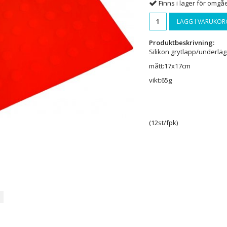
Finns i lager för omg
LÄGG I VARUKOR
Produktbeskrivning:
Silikon grytlapp/underläg
mått:17x17cm
vikt:65g
(12st/fpk)