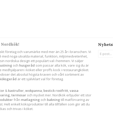
 Nordkök!
Nyhets
skt företag och varumärke med mer än 25 år i branschen. Vi
ité med noga utvalda material, funktion, miljömedvetenhet,
in nordiska design ett populärt val i hemmen. Vi säljer
rustning
och
husgeråd
som passar alla kök, vare sig du är
 medhjälparen i köket eller proffs kock i restaurangköket.
godoser det absolut högsta kraven och vårt sortiment av
köksgeråd
är ett självklart val för företag.
tor
&
kastruller
,
wokpanna
,
bestick
rostfritt
,
vassa
varing
,
termosar
och mycket mer. Nordkök erbjuder ett stor
rodukter
från
matlagning
och
bakning
till matförvaring av
. Helt enkelt köksprodukter till alla tillfällen som gör att du
as och trivas i köket.