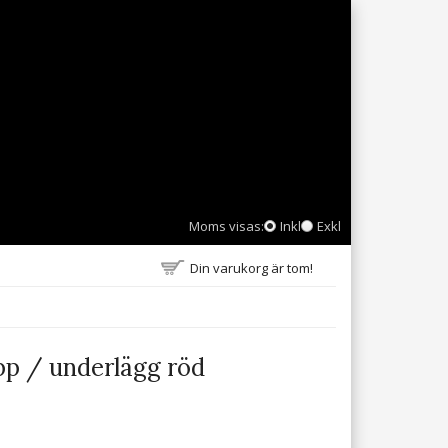
Moms visas:
Inkl
Exkl
Din varukorg är tom!
app / underlägg röd