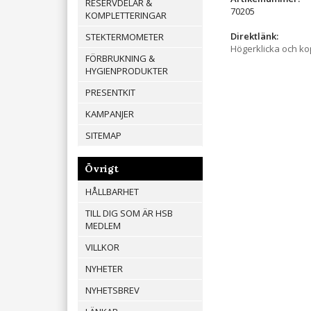
RESERVDELAR &
70205
KOMPLETTERINGAR
Direktlänk:
STEKTERMOMETER
Högerklicka och k
FÖRBRUKNING &
HYGIENPRODUKTER
PRESENTKIT
KAMPANJER
SITEMAP
Övrigt
HÅLLBARHET
TILL DIG SOM ÄR HSB
MEDLEM
VILLKOR
NYHETER
NYHETSBREV