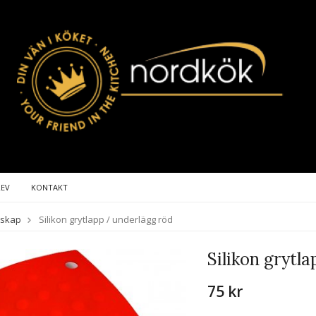
REV
KONTAKT
dskap
Silikon grytlapp / underlägg röd
Silikon grytl
75 kr