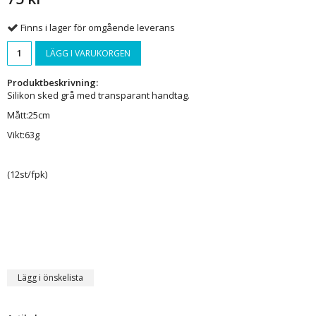
Finns i lager för omgående leverans
LÄGG I VARUKORGEN
Produktbeskrivning:
Silikon sked grå med transparant handtag.
Mått:25cm
Vikt:63g
(12st/fpk)
Lägg i önskelista