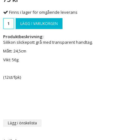
Finns i lager för omgående leverans
LÄGG I VARUKORGEN
Produktbeskrivning:
Silikon slickepott grå med transparent handtag.
Mått: 24,5cm
Vikt: 56g
(12st/fpk)
Lägg i önskelista