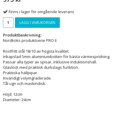
Finns i lager för omgående leverans
LÄGG I VARUKORGEN
Produktbeskrivning:
Nordköks produktserie PRO II
Rostfritt stål 18/10 av högsta kvalitet.
Inkapslad 5mm aluminiumbotten för bästa värmespridning.
Passar alla typer av spisar, inklusive induktionshäll.
Glaslock med praktisk durkslags funktion.
Praktiska hällpipar.
Invändigt volymgraderade.
Tål ugn och maskindisk.
Höjd: 12cm
Diameter: 24cm